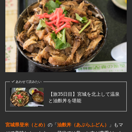
あわせて読みたい
【旅35日目】宮城を北上して温泉
と油麩丼を堪能
宮城県登米（とめ）
の「
油麩丼（あぶらふどん）
」もマ