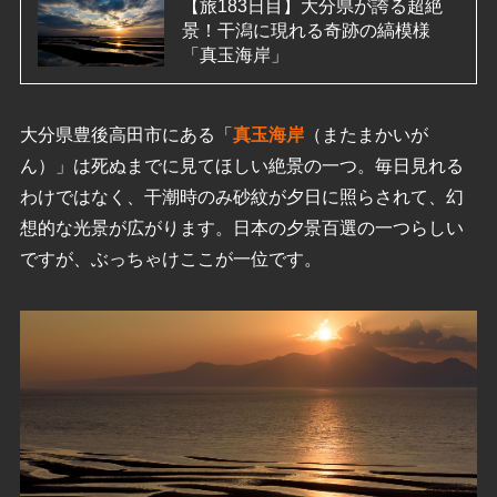
【旅183日目】大分県が誇る超絶
景！干潟に現れる奇跡の縞模様
「真玉海岸」
大分県豊後高田市にある「
真玉海岸
（またまかいが
ん）」は死ぬまでに見てほしい絶景の一つ。毎日見れる
わけではなく、干潮時のみ砂紋が夕日に照らされて、幻
想的な光景が広がります。日本の夕景百選の一つらしい
ですが、ぶっちゃけここが一位です。