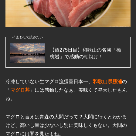
あわせて読みたい
【旅275日目】和歌山の名勝「橋
杭岩」で感動の朝焼け！
冷凍していない生マグロ漁獲量日本一、
和歌山県勝浦
の
「
マグロ丼
」には感動したなぁ。美味くて昇天したもん
ね。
マグロと言えば青森の大間だって？大間に行くとわかる
けど、高いし量は少ないし別に美味しくもない。大間の
マグロには闇を見たよね。