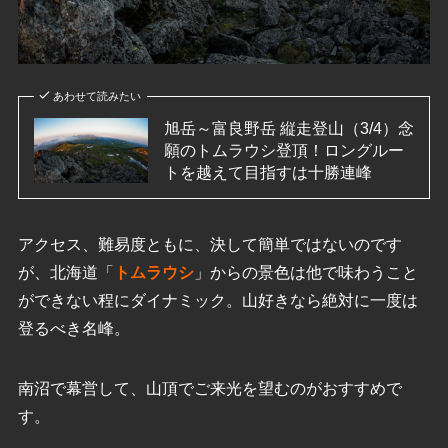
あわせて読みたい
旭岳～富良野岳 縦走登山（3/4）念
願のトムラウシ登頂！ロングルー
トを越えて目指すは十勝連峰
アクセス、難易度ともに、決して簡単ではないのです
が、北海道「
トムラウシ
」からの景色は他で味わうこと
ができない程にダイナミック。山好きなら絶対に一度は
登るべき名峰。
南沼で幕営して、山頂でご来光を望むのがおすすめで
す。