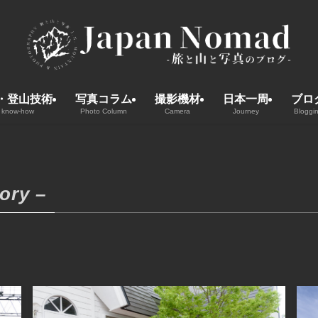
・登山技術
写真コラム
撮影機材
日本一周
ブロ
 know-how
Photo Column
Camera
Journey
Bloggi
ory –