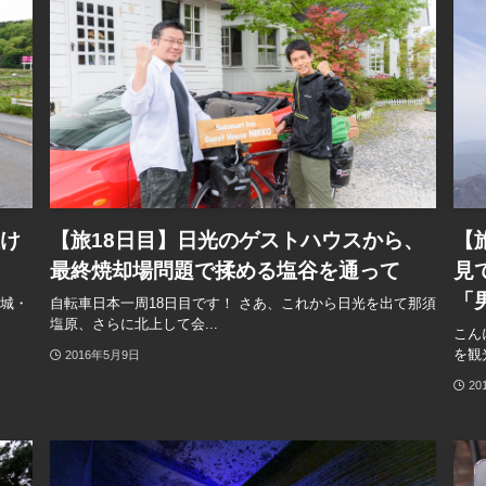
抜け
【旅18日目】日光のゲストハウスから、
【
最終焼却場問題で揉める塩谷を通って
見
「
茨城・
自転車日本一周18日目です！ さあ、これから日光を出て那須
塩原、さらに北上して会...
こん
を観
2016年5月9日
20