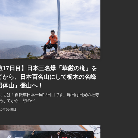
旅17日目】日本三名爆「華厳の滝」を
てから、日本百名山にして栃木の名峰
男体山」登山へ！
にちは！自転車日本一周17日目です。昨日は日光の社寺
光してから、初のゲ...
16年5月8日