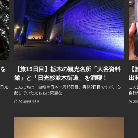
」を
【旅15日目】栃木の観光名所「大谷資料
【
館」と「日光杉並木街道」を満喫！
出
「日光
こんにちは！自転車日本一周15日目、再開2日目ですが、心
こん
配していた太ももは問題な...
自転
2016年5月6日
20