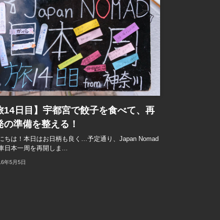
旅14日目】宇都宮で餃子を食べて、再
発の準備を整える！
にちは！本日はお日柄も良く…予定通り、Japan Nomad
車日本一周を再開しま...
16年5月5日