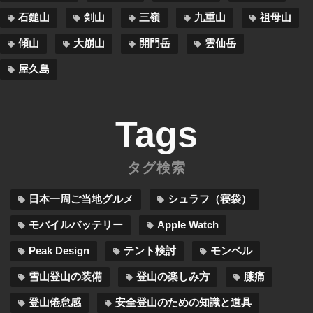
石鎚山
剣山
三嶺
九重山
祖母山
傾山
大崩山
開門岳
雲仙岳
屋久島
Tags
タグ検索
日本一周ご当地グルメ
シュラフ（寝袋）
モバイルバッテリー
Apple Watch
Peak Design
テント検討
モンベル
雪山登山の装備
登山の楽しみ方
膝痛
登山倦怠感
安全登山のための知識と道具