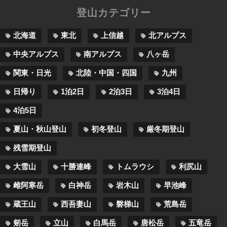
登山カテゴリー
北海道
東北
上信越
北アルプス
中央アルプス
南アルプス
八ヶ岳
関東・日光
北陸・中国・四国
九州
日帰り
1泊2日
2泊3日
3泊4日
4泊5日
夏山・秋山登山
初冬登山
厳冬期登山
残雪期登山
大雪山
十勝連峰
トムラウシ
利尻山
雌阿寒岳
白神岳
岩木山
早池峰
蔵王山
西吾妻山
磐梯山
荒島岳
剱岳
立山
白馬岳
唐松岳
五竜岳