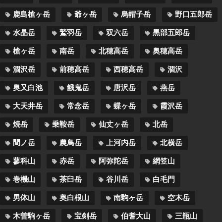
鹿島槍ヶ岳
爺ヶ岳
烏帽子岳
野口五郎岳
水晶岳
鷲羽岳
双六岳
黒部五郎岳
槍ヶ岳
南岳
北穂高岳
奥穂高岳
涸沢岳
前穂高岳
西穂高岳
涸沢
奥又白池
餓鬼岳
唐沢岳
燕岳
大天井岳
常念岳
蝶ヶ岳
霞沢岳
焼岳
乗鞍岳
仙丈ヶ岳
北岳
間ノ岳
農鳥岳
上河内岳
北横岳
蓼科山
赤岳
阿弥陀岳
網笠山
巻機山
茶臼岳
谷川岳
白毛門
男体山
奥白根山
南駒ヶ岳
空木岳
木曽駒ヶ岳
宝剣岳
伯耆大山
三瓶山