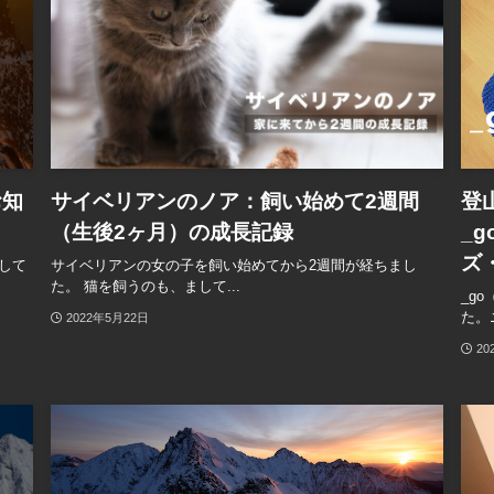
お知
サイベリアンのノア：飼い始めて2週間
登
（生後2ヶ月）の成長記録
_
ズ
介して
サイベリアンの女の子を飼い始めてから2週間が経ちまし
た。 猫を飼うのも、まして...
_g
た。
2022年5月22日
20