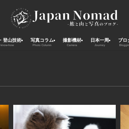
・登山技術
写真コラム
撮影機材
日本一周
ブロ
 know-how
Photo Column
Camera
Journey
Bloggi