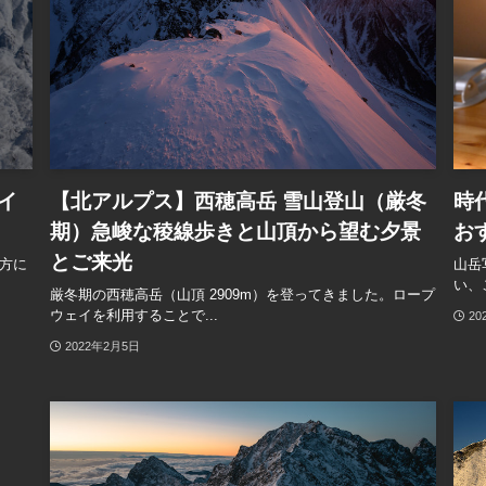
イ
【北アルプス】西穂高岳 雪山登山（厳冬
時
期）急峻な稜線歩きと山頂から望む夕景
お
とご来光
方に
山岳
い、
厳冬期の西穂高岳（山頂 2909m）を登ってきました。ロープ
ウェイを利用することで...
20
2022年2月5日