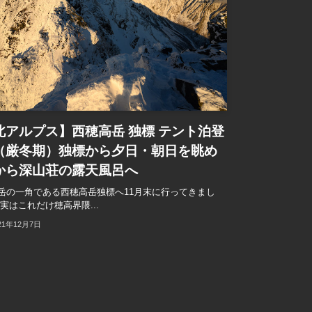
北アルプス】西穂高岳 独標 テント泊登
（厳冬期）独標から夕日・朝日を眺め
から深山荘の露天風呂へ
岳の一角である西穂高岳独標へ11月末に行ってきまし
 実はこれだけ穂高界隈...
21年12月7日