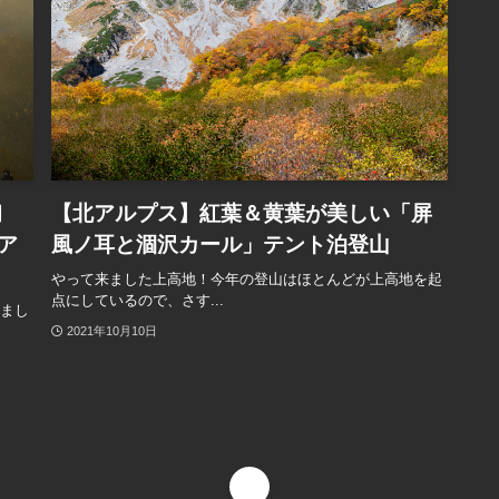
初
【北アルプス】紅葉＆黄葉が美しい「屏
ア
風ノ耳と涸沢カール」テント泊登山
やって来ました上高地！今年の登山はほとんどが上高地を起
点にしているので、さす...
きまし
2021年10月10日
1