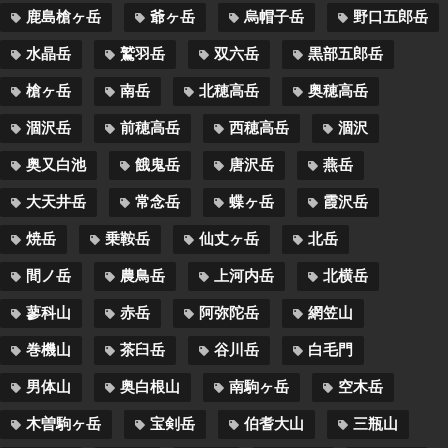
鹿島槍ヶ岳
爺ヶ岳
烏帽子岳
野口五郎岳
水晶岳
鷲羽岳
双六岳
黒部五郎岳
槍ヶ岳
南岳
北穂高岳
奥穂高岳
涸沢岳
前穂高岳
西穂高岳
涸沢
奥又白池
餓鬼岳
唐沢岳
燕岳
大天井岳
常念岳
蝶ヶ岳
霞沢岳
焼岳
乗鞍岳
仙丈ヶ岳
北岳
間ノ岳
農鳥岳
上河内岳
北横岳
蓼科山
赤岳
阿弥陀岳
網笠山
巻機山
茶臼岳
谷川岳
白毛門
男体山
奥白根山
南駒ヶ岳
空木岳
木曽駒ヶ岳
宝剣岳
伯耆大山
三瓶山