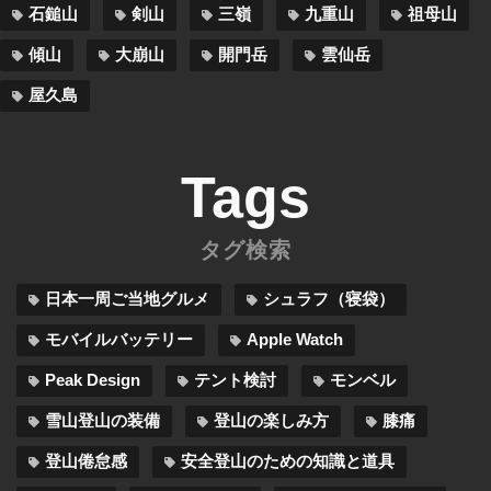
石鎚山
剣山
三嶺
九重山
祖母山
傾山
大崩山
開門岳
雲仙岳
屋久島
Tags
タグ検索
日本一周ご当地グルメ
シュラフ（寝袋）
モバイルバッテリー
Apple Watch
Peak Design
テント検討
モンベル
雪山登山の装備
登山の楽しみ方
膝痛
登山倦怠感
安全登山のための知識と道具