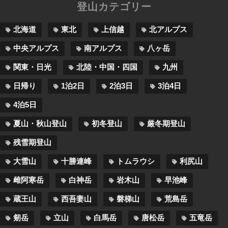
登山カテゴリー
北海道
東北
上信越
北アルプス
中央アルプス
南アルプス
八ヶ岳
関東・日光
北陸・中国・四国
九州
日帰り
1泊2日
2泊3日
3泊4日
4泊5日
夏山・秋山登山
初冬登山
厳冬期登山
残雪期登山
大雪山
十勝連峰
トムラウシ
利尻山
雌阿寒岳
白神岳
岩木山
早池峰
蔵王山
西吾妻山
磐梯山
荒島岳
剱岳
立山
白馬岳
唐松岳
五竜岳