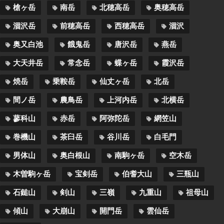
槍ヶ岳
南岳
北穂高岳
奥穂高岳
涸沢岳
前穂高岳
西穂高岳
涸沢
奥又白池
餓鬼岳
唐沢岳
燕岳
大天井岳
常念岳
蝶ヶ岳
霞沢岳
焼岳
乗鞍岳
仙丈ヶ岳
北岳
間ノ岳
農鳥岳
上河内岳
北横岳
蓼科山
赤岳
阿弥陀岳
網笠山
巻機山
茶臼岳
谷川岳
白毛門
男体山
奥白根山
南駒ヶ岳
空木岳
木曽駒ヶ岳
宝剣岳
伯耆大山
三瓶山
石鎚山
剣山
三嶺
九重山
祖母山
傾山
大崩山
開門岳
雲仙岳