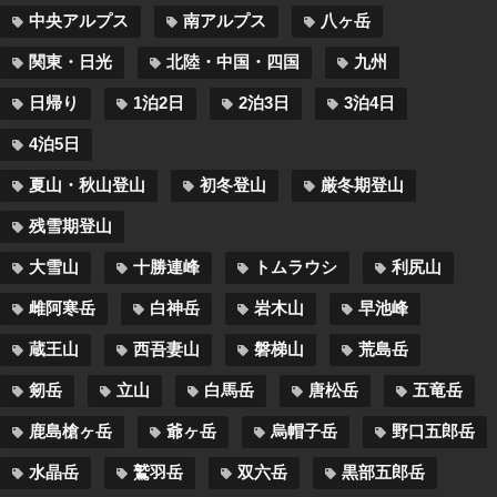
中央アルプス
南アルプス
八ヶ岳
関東・日光
北陸・中国・四国
九州
日帰り
1泊2日
2泊3日
3泊4日
4泊5日
夏山・秋山登山
初冬登山
厳冬期登山
残雪期登山
大雪山
十勝連峰
トムラウシ
利尻山
雌阿寒岳
白神岳
岩木山
早池峰
蔵王山
西吾妻山
磐梯山
荒島岳
剱岳
立山
白馬岳
唐松岳
五竜岳
鹿島槍ヶ岳
爺ヶ岳
烏帽子岳
野口五郎岳
水晶岳
鷲羽岳
双六岳
黒部五郎岳