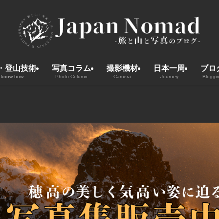
・登山技術
写真コラム
撮影機材
日本一周
ブロ
 know-how
Photo Column
Camera
Journey
Bloggi