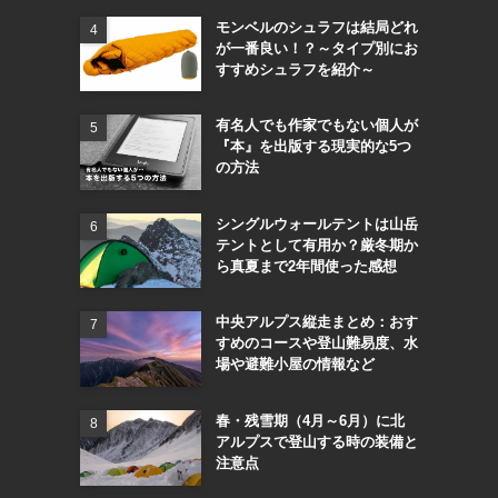
モンベルのシュラフは結局どれ
が一番良い！？～タイプ別にお
すすめシュラフを紹介～
有名人でも作家でもない個人が
『本』を出版する現実的な5つ
の方法
シングルウォールテントは山岳
テントとして有用か？厳冬期か
ら真夏まで2年間使った感想
中央アルプス縦走まとめ：おす
すめのコースや登山難易度、水
場や避難小屋の情報など
春・残雪期（4月～6月）に北
アルプスで登山する時の装備と
注意点