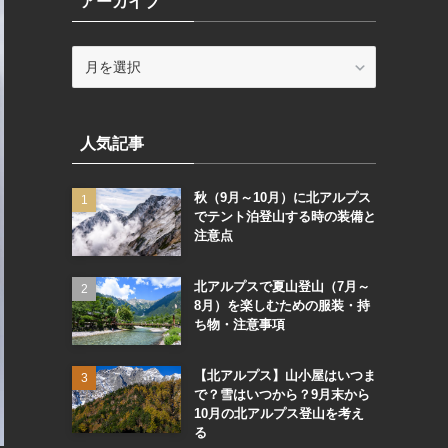
アーカイブ
ー
ア
ー
カ
イ
人気記事
ブ
秋（9月～10月）に北アルプス
でテント泊登山する時の装備と
注意点
北アルプスで夏山登山（7月～
8月）を楽しむための服装・持
ち物・注意事項
【北アルプス】山小屋はいつま
で？雪はいつから？9月末から
10月の北アルプス登山を考え
る