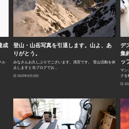
達成
登山・山岳写真を引退します。山よ、あ
デ
りがとう。
集
ッ
ネル
みなさんお久しぶりでございます。清宮です。 登山活動を休
止しますと当ブログでお...
マン
クを
2023年9月19日
20