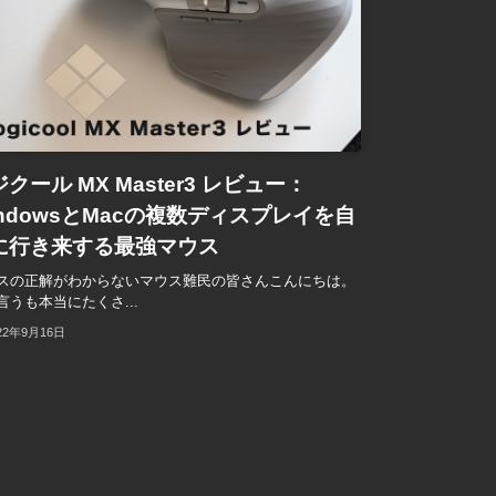
クール MX Master3 レビュー：
indowsとMacの複数ディスプレイを自
に行き来する最強マウス
スの正解がわからないマウス難民の皆さんこんにちは。
言うも本当にたくさ...
22年9月16日