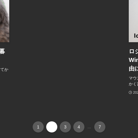
暮
ロジ
W
由
してか
マウ
かく
20
1
2
3
4
...
7