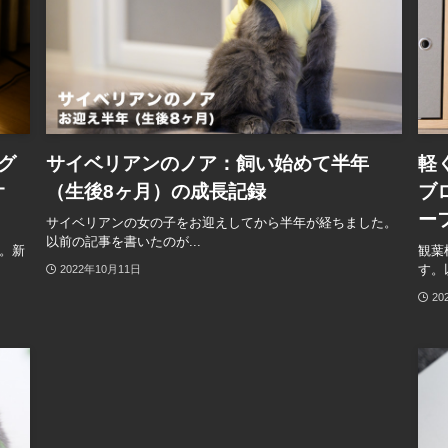
グ
サイベリアンのノア：飼い始めて半年
軽
オ
（生後8ヶ月）の成長記録
ブ
ー
サイベリアンの女の子をお迎えしてから半年が経ちました。
以前の記事を書いたのが...
。新
観葉
す。
2022年10月11日
20