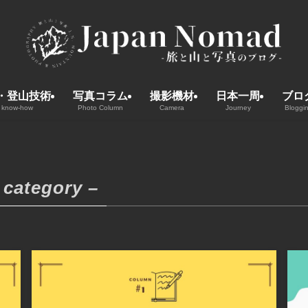
・登山技術
写真コラム
撮影機材
日本一周
ブロ
 know-how
Photo Column
Camera
Journey
Bloggi
 category –