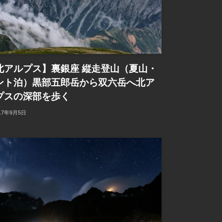
北アルプス】裏銀座 縦走登山（夏山・
ント泊）黒部五郎岳から双六岳へ北ア
プスの深部を歩く
17年9月5日