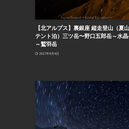
【北アルプス】裏銀座 縦走登山（夏
テント泊）三ツ岳〜野口五郎岳～水晶
～鷲羽岳
2017年9月4日