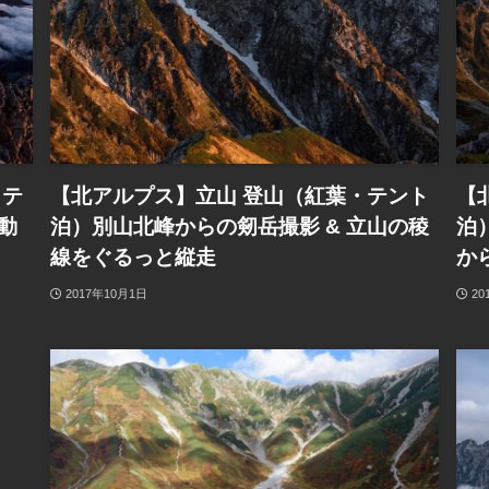
・テ
【北アルプス】立山 登山（紅葉・テント
【
動
泊）別山北峰からの剱岳撮影 & 立山の稜
泊
線をぐるっと縦走
か
2017年10月1日
20