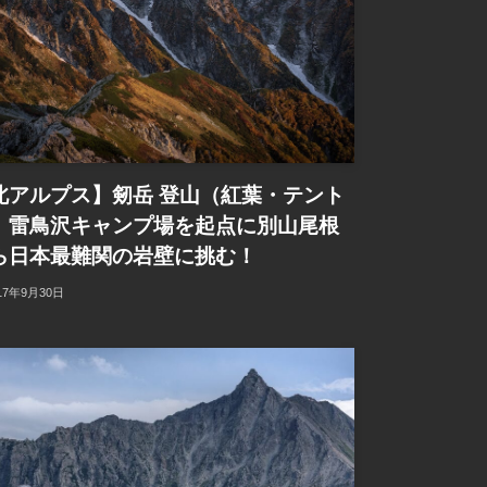
北アルプス】剱岳 登山（紅葉・テント
）雷鳥沢キャンプ場を起点に別山尾根
ら日本最難関の岩壁に挑む！
17年9月30日