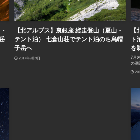
山・
【北アルプス】裏銀座 縦走登山（夏山・
【
岳
テント泊） 七倉山荘でテント泊のち烏帽
ト
子岳へ
を
7月
2017年9月3日
の涸
20