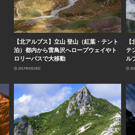
【北アルプス】立山 登山（紅葉・テント
【
泊）都内から雷鳥沢へロープウェイやト
テ
ロリーバスで大移動
ル
2017年9月29日
20