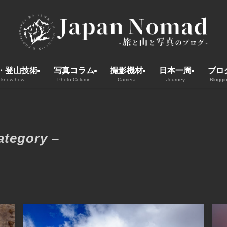
・登山技術
写真コラム
撮影機材
日本一周
ブロ
 know-how
Photo Column
Camera
Journey
Bloggi
ategory –