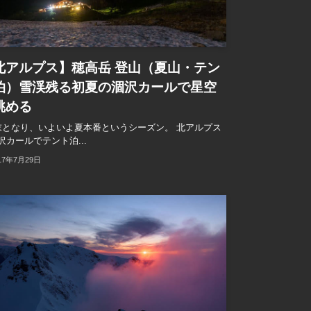
北アルプス】穂高岳 登山（夏山・テン
泊）雪渓残る初夏の涸沢カールで星空
眺める
末となり、いよいよ夏本番というシーズン。 北アルプス
沢カールでテント泊...
17年7月29日