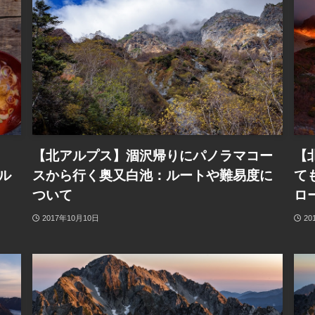
【北アルプス】涸沢帰りにパノラマコー
【
ル
スから行く奥又白池：ルートや難易度に
て
ついて
ロ
2017年10月10日
20