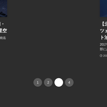
期・
【
星空
ツ
ト
期の焼岳
20
部に
20
1
2
3
4