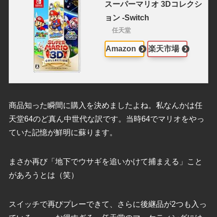
スーパーマリオ 3Dコレクシ
ョン -Switch
任天堂
Amazon
楽天市場
商品知った瞬間に購入を決めましたよね。私なんかは任
天堂64のど真ん中世代な訳です。当時64でマリオをやっ
ていた記憶が鮮明に蘇ります。
まさか再び「地下でウサギを追いかけて捕まえる」こと
があろうとは（笑）
スイッチで再びプレーできて、さらに後継品が2つも入っ