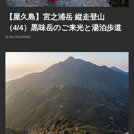
【屋久島】宮之浦岳 縦走登山
（4/4）黒味岳のご来光と湯泊歩道
2017年4月30日