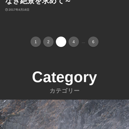
なき絶景を求めて～
2017年4月16日
1
2
3
4
...
6
Category
カテゴリー