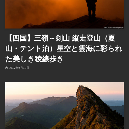
【四国】三嶺～剣山 縦走登山（夏
山・テント泊）星空と雲海に彩られ
た美しき稜線歩き
2017年6月18日