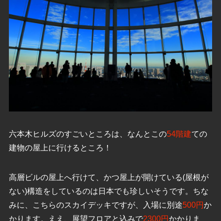
六本木ヒルズのすごいところは、なんとこの
54階建
ての
建物の屋上に行けるところ！
高層ビルの屋上へ行けて、かつ屋上が開けている(屋根が
ない)構造をしているのは日本でも珍しいそうです。ちな
みに、こちらのスカイデッキですが、入場に別途
500円
か
かります。ええ、展望フロアと込みで
2300円
かかりま