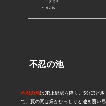
アクセス
まとめ
不忍の池
不忍の池
はJR上野駅を降り、5分ほど
で、夏の間は緑がびっしりと池を覆い尽