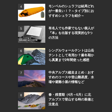
モンベルのシュラフは結局どれ
が一番良い！？～タイプ別にお
すすめシュラフを紹介～
有名人でも作家でもない個人が
『本』を出版する現実的な5つ
の方法
シングルウォールテントは山岳
テントとして有用か？厳冬期か
ら真夏まで2年間使った感想
中央アルプス縦走まとめ：おす
すめのコースや登山難易度、水
場や避難小屋の情報など
春・残雪期（4月～6月）に北
アルプスで登山する時の装備と
注意点