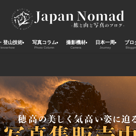
・登山技術
写真コラム
撮影機材
日本一周
ブロ
 know-how
Photo Column
Camera
Journey
Bloggi