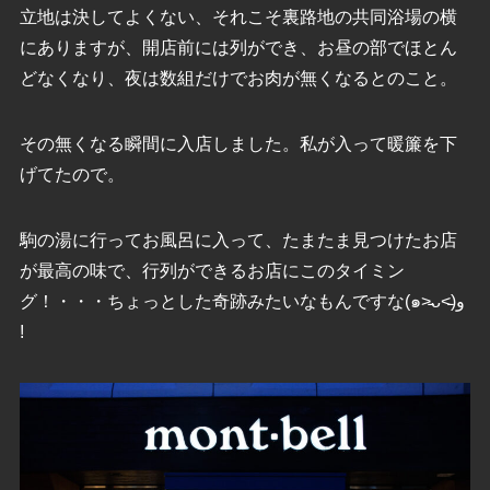
立地は決してよくない、それこそ裏路地の共同浴場の横
にありますが、開店前には列ができ、お昼の部でほとん
どなくなり、夜は数組だけでお肉が無くなるとのこと。
その無くなる瞬間に入店しました。私が入って暖簾を下
げてたので。
駒の湯に行ってお風呂に入って、たまたま見つけたお店
が最高の味で、行列ができるお店にこのタイミン
グ！・・・ちょっとした奇跡みたいなもんですな(๑˃̵ᴗ˂̵)و
!