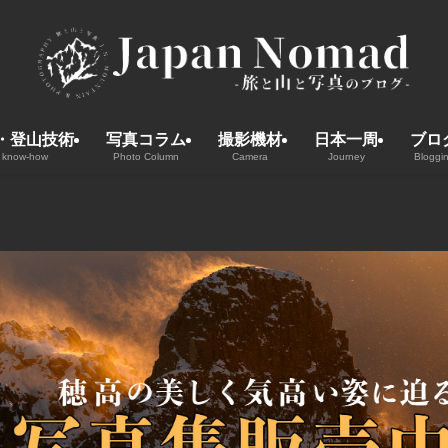
・登山技術
写真コラム
撮影機材
日本一周
ブロ
 know-how
Photo Column
Camera
Journey
Bloggi