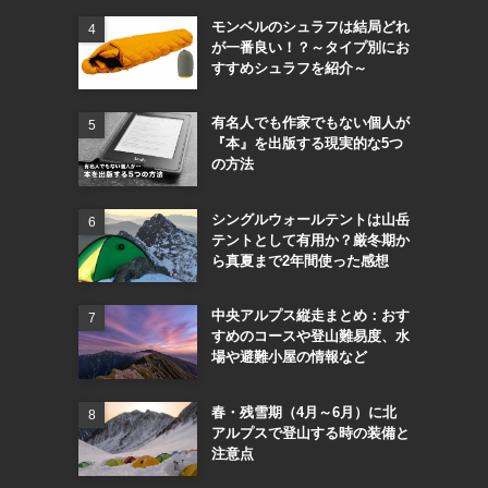
モンベルのシュラフは結局どれ
が一番良い！？～タイプ別にお
すすめシュラフを紹介～
有名人でも作家でもない個人が
『本』を出版する現実的な5つ
の方法
シングルウォールテントは山岳
テントとして有用か？厳冬期か
ら真夏まで2年間使った感想
中央アルプス縦走まとめ：おす
すめのコースや登山難易度、水
場や避難小屋の情報など
春・残雪期（4月～6月）に北
アルプスで登山する時の装備と
注意点